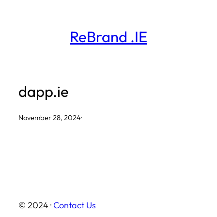
Skip
to
ReBrand .IE
content
dapp.ie
November 28, 2024
·
© 2024 ·
Contact Us