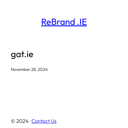
Skip
to
ReBrand .IE
content
gat.ie
November 28, 2024
·
© 2024 ·
Contact Us